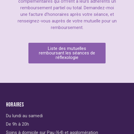
complémentaires qui offrent à leurs adhérents un
remboursement partiel ou total. Demandez-moi
une facture d’honoraires après votre séance, et
renseignez-vous auprès de votre mutuelle pour un
remboursement.
Liste des mutuelles
remboursant les séances de
réflexologie
HORAIRES
Du lundi au samedi
De 9h à 20h
Soins à domicile sur Pau (64) et agglomération